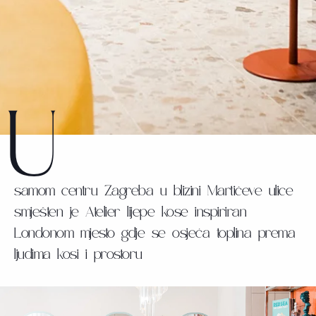
U
samom centru Zagreba u blizini Martićeve ulice
smješten je Atelier lijepe kose inspiriran
Londonom mjesto gdje se osjeća toplina prema
ljudima kosi i prostoru