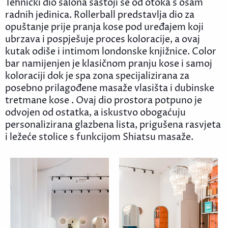
Tehnički dio salona sastoji se od otoka s osam
radnih jedinica. Rollerball predstavlja dio za
opuštanje prije pranja kose pod uređajem koji
ubrzava i pospješuje proces koloracije, a ovaj
kutak odiše i intimom londonske knjižnice. Color
bar namijenjen je klasičnom pranju kose i samoj
koloraciji dok je spa zona specijalizirana za
posebno prilagođene masaže vlasišta i dubinske
tretmane kose . Ovaj dio prostora potpuno je
odvojen od ostatka, a iskustvo obogaćuju
personalizirana glazbena lista, prigušena rasvjeta
i ležeće stolice s funkcijom Shiatsu masaže.