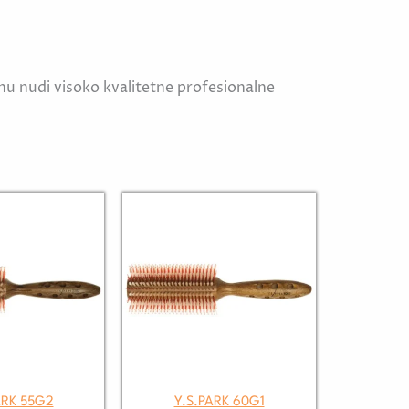
nu nudi visoko kvalitetne profesionalne
ARK 55G2
Y.S.PARK 60G1