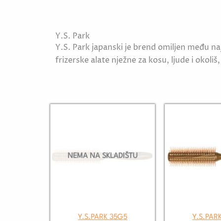
Y.S. Park
Y.S. Park japanski je brend omiljen među na
frizerske alate nježne za kosu, ljude i okoliš,
NEMA NA SKLADIŠTU
Y.S.PARK 35G5
Y.S.PAR