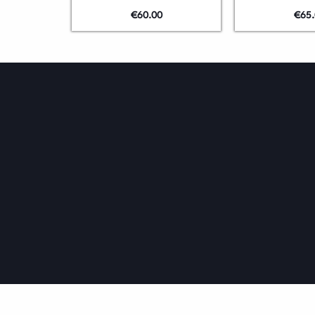
€
60.00
€
65