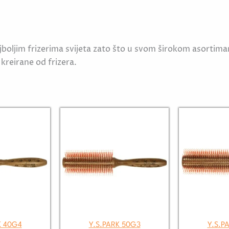
jboljim frizerima svijeta zato što u svom širokom asortima
 kreirane od fri­zera.
K 40G4
Y.S.PARK 50G3
Y.S.P